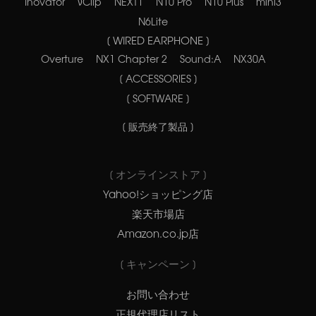
Inovatör
νClip
NEXT1
N10 Pro
N10 Plus
mini3
N6Lite
[ WIRED EARPHONE ]
Overture
NX1 Chapter 2
Sound:A
NX30A
[ ACCESSORIES ]
[ SOFTWARE ]
[ 販売終了製品 ]
[ オンラインストア ]
Yahoo!ショッピング店
楽天市場店
Amazon.co.jp店
[ キャンペーン ]
お問い合わせ
正規代理店リスト