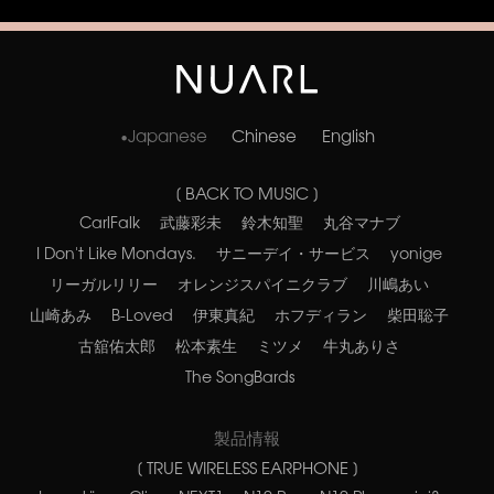
Japanese
Chinese
English
[ BACK TO MUSIC ]
CarlFalk
武藤彩未
鈴木知聖
丸谷マナブ
I Don't Like Mondays.
サニーデイ・サービス
yonige
リーガルリリー
オレンジスパイニクラブ
川嶋あい
山崎あみ
B-Loved
伊東真紀
ホフディラン
柴田聡子
古舘佑太郎
松本素生
ミツメ
牛丸ありさ
The SongBards
製品情報
[ TRUE WIRELESS EARPHONE ]