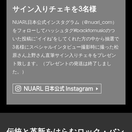
サイン入りチェキを3名様
NUARL日本公式インスタグラム（@nuarl_com）
をフォローしてハッシュタグ#backtomusicのつ
いた投稿に"イイね"をしてくれた方の中から抽選で
3名様にスペシャルインタビュー撮影時に撮った松
原さん上野さん直筆サイン入りチェキをプレゼン
ト致します。（プレゼントの発送は終了しまし
た。）
伝統と革新をはらむロック・バン