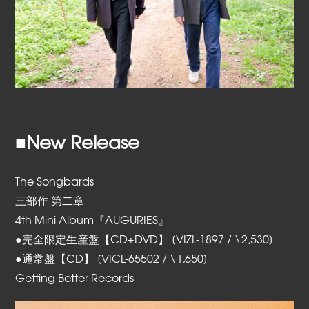
■New Release
The Songbards
三部作 第二章
4th Mini Album『AUGURIES』
●完全限定生産盤【CD+DVD】 [VIZL-1897 / \2,530]
●通常盤【CD】 [VICL-65502 / \1,650]
Getting Better Records