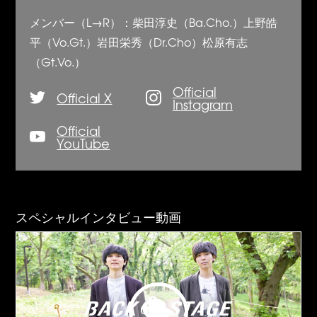
メンバー（L→R）：柴田淳史（Ba.Cho.）上野皓
平（Vo.Gt.）岩田栄秀（Dr.Cho）松原有志
（Gt.Vo.）
Official
Official X
Instagram
Official
YouTube
スペシャルインタビュー動画