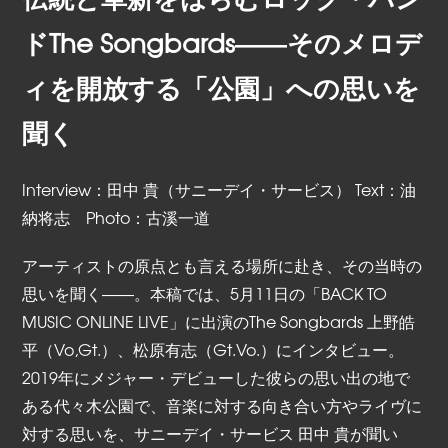
ドThe Songbards――そのメロデ
ィを開放する「公園」への思いを
聞く
Interview：田中 貴（サニーデイ・サービス） Text：油
納将志 Photo：古溪一道
アーティストの原点とも言える場所に赴き、その当時の
思いを聞く――。本稿では、5月11日の「BACK TO
MUSIC ONLINE LIVE」に出演のThe Songbards 上野皓
平（Vo,Gt.）、松原有志（Gt.Vo.）にインタビュー。
2019年にメジャー・デビューした彼らの思い出の地で
ある代々木公園で、音楽に対する向き合い方やライヴに
対する思いを、サニーデイ・サービス 田中 貴が聞い