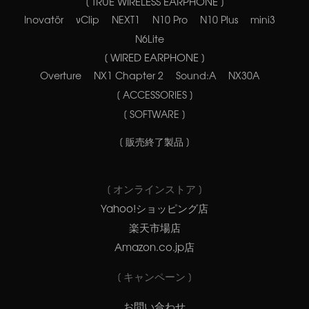
[ TRUE WIRELESS EARPHONE ]
Inovatör
νClip
NEXT1
N10 Pro
N10 Plus
mini3
N6Lite
[ WIRED EARPHONE ]
Overture
NX1 Chapter 2
Sound:A
NX30A
[ ACCESSORIES ]
[ SOFTWARE ]
[ 販売終了製品 ]
[ オンラインストア ]
Yahoo!ショッピング店
楽天市場店
Amazon.co.jp店
[ キャンペーン ]
お問い合わせ