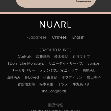
Japanese
Chinese
English
[ BACK TO MUSIC ]
CarlFalk
武藤彩未
鈴木知聖
丸谷マナブ
I Don't Like Mondays.
サニーデイ・サービス
yonige
リーガルリリー
オレンジスパイニクラブ
川嶋あい
山崎あみ
B-Loved
伊東真紀
ホフディラン
柴田聡子
古舘佑太郎
松本素生
ミツメ
牛丸ありさ
The SongBards
製品情報